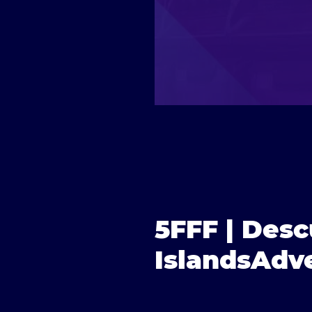
5FFF | Des
IslandsAdv