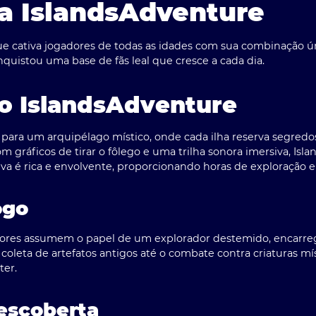
a IslandsAdventure
e cativa jogadores de todas as idades com sua combinação úni
uistou uma base de fãs leal que cresce a cada dia.
o IslandsAdventure
 para um arquipélago místico, onde cada ilha reserva segred
m gráficos de tirar o fôlego e uma trilha sonora imersiva, Is
iva é rica e envolvente, proporcionando horas de exploração e
ogo
dores assumem o papel de um explorador destemido, encarre
 coleta de artefatos antigos até o combate contra criaturas m
ter.
escoberta