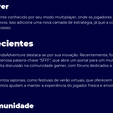
yer
ente conhecido por seu modo multiplayer, onde os jogadore
exos. Isso adiciona uma nova camada de estratégia, já que a 
ucesso.
ecientes
landsAdventure destaca-se por sua inovação. Recentemente, fo
steriosa palavra-chave "5FFF", que abre um portal para um mun
ta discussão na comunidade gamer, com fóruns dedicados a d
tos sazonais, como festivais de verão virtuais, que oferecem
ntos ajudam a manter a experiência do jogador fresca e envol
munidade